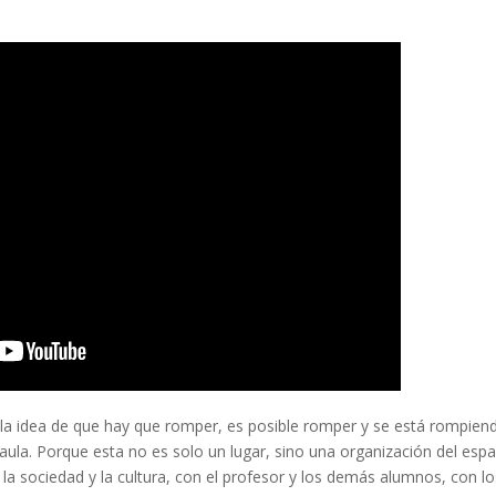
 la idea de que hay que romper, es posible romper y se está rompien
 aula. Porque esta no es solo un lugar, sino una organización del espa
n la sociedad y la cultura, con el profesor y los demás alumnos, con l