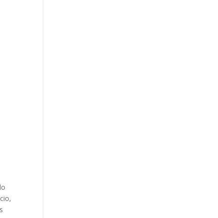
do
cio,
os