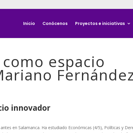
Inicio
Conócenos
Proyectos e iniciativas
a como espacio
Mariano Fernánde
cio innovador
, antes en Salamanca. Ha estudiado Económicas (4/5), Políticas y De